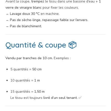
Avant la coupe,
trempez
le tissu dans une bassine d’eau +
1
verre de vinaigre blanc
pour fixer les couleurs.
→
Lavage doux 30 °C
en machine.
→
Pas de sèche-linge
,
repassage faible sur l’envers
.
→
Pas de blanchiment
.
Quantité & coupe 📦
Vendu par tranches de 10 cm.
Exemples :
5 quantités =
50 cm
10 quantités =
1 m
15 quantités =
1,50 m
Le tissu est toujours
livré d’un seul tenant
. ✅