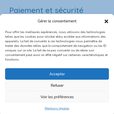
Paiement et sécurité
Gérer le consentement
Paiement & sécurité
Pour offrir les meilleures expériences, nous utilisons des technologies
💳 Paiement sécurisé CB
telles que les cookies pour stocker et/ou accéder aux informations des
appareils. Le fait de consentir à ces technologies nous permettra de
traiter des données telles que le comportement de navigation ou les ID
🔐 Site protégé SSL
uniques sur ce site. Le fait de ne pas consentir ou de retirer son
consentement peut avoir un effet négatif sur certaines caractéristiques et
📦 Expédition rapide depuis la France
fonctions.
💬 Service client réactif
Accepter
Refuser
0
Voir les préférences
Bulle de bonne heure - RCS numéro 852 297 449 R.C.S. Melun
Mentions légales