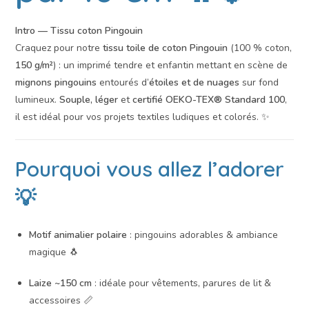
Intro — Tissu coton Pingouin
Craquez pour notre
tissu toile de coton Pingouin
(100 % coton,
150 g/m²
) : un imprimé tendre et enfantin mettant en scène de
mignons pingouins
entourés d’
étoiles et de nuages
sur fond
lumineux.
Souple, léger
et
certifié OEKO-TEX® Standard 100
,
il est idéal pour vos projets textiles ludiques et colorés. ✨
Pourquoi vous allez l’adorer
💡
Motif animalier polaire
: pingouins adorables & ambiance
magique 🐧
Laize ~150 cm
: idéale pour vêtements, parures de lit &
accessoires 📏