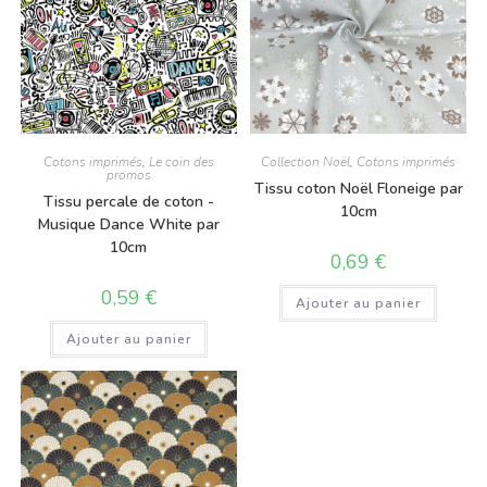
Cotons imprimés
,
Le coin des
Collection Noël
,
Cotons imprimés
promos
Tissu coton Noël Floneige par
Tissu percale de coton -
10cm
Musique Dance White par
10cm
0,69
€
0,59
€
Ajouter au panier
Ajouter au panier