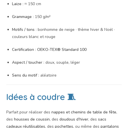
Laize
: ≈ 150 cm
Grammage
: 150 g/m²
Motifs / tons
: bonhomme de neige · thème hiver & Noël ·
couleurs blanc et rouge
Certification
:
OEKO-TEX® Standard 100
Aspect / toucher
: doux, souple, léger
Sens du motif
: aléatoire
Idées à coudre 🧵
Parfait pour réaliser des
nappes et chemins de table de fête
,
des
housses de coussin
, des
doudous d’hiver
, des
sacs
cadeaux réutilisables
, des
pochettes
, ou même des
pantalons