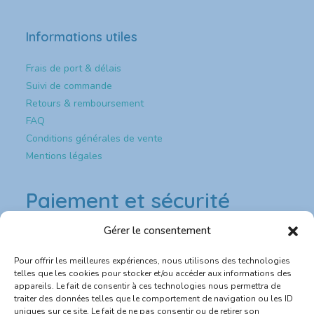
Informations utiles
Frais de port & délais
Suivi de commande
Retours & remboursement
FAQ
Conditions générales de vente
Mentions légales
Paiement et sécurité
Gérer le consentement
Paiement & sécurité
Pour offrir les meilleures expériences, nous utilisons des technologies
💳 Paiement sécurisé CB
telles que les cookies pour stocker et/ou accéder aux informations des
appareils. Le fait de consentir à ces technologies nous permettra de
traiter des données telles que le comportement de navigation ou les ID
🔐 Site protégé SSL
uniques sur ce site. Le fait de ne pas consentir ou de retirer son