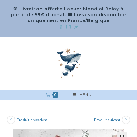
🌸 Livraison offerte Locker Mondial Relay à
partir de 59€ d’achat. 🚚 Livraison disponible
uniquement en France/Belgique
0
MENU
Produit précédent
Produit suivant