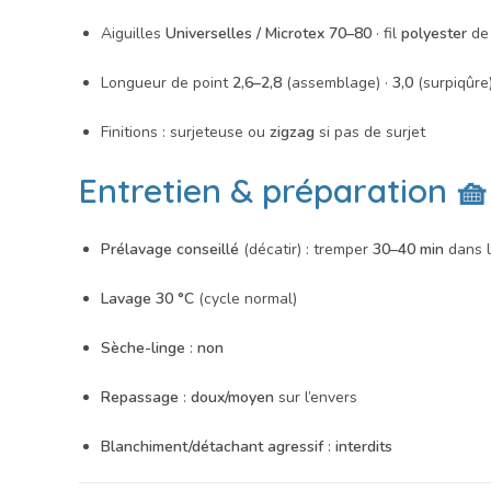
Aiguilles
Universelles / Microtex 70–80
· fil
polyester
de 
Longueur de point
2,6–2,8
(assemblage) ·
3,0
(surpiqûre
Finitions : surjeteuse ou
zigzag
si pas de surjet
Entretien & préparation 🧺
Prélavage conseillé
(décatir) : tremper
30–40 min
dans l
Lavage 30 °C
(cycle normal)
Sèche-linge
:
non
Repassage
:
doux/moyen
sur l’envers
Blanchiment/détachant agressif
:
interdits