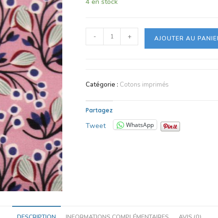
4 en stock
-
+
AJOUTER AU PANIE
Catégorie :
Cotons imprimés
Partagez
WhatsApp
Tweet
DESCRIPTION
INFORMATIONS COMPLÉMENTAIRES
AVIS (0)