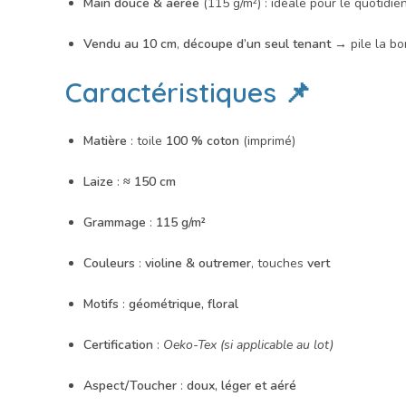
Main douce & aérée
(115 g/m²) : idéale pour le quotidie
Vendu au 10 cm
,
découpe d’un seul tenant
→ pile la bo
Caractéristiques 📌
Matière
: toile
100 % coton
(imprimé)
Laize
:
≈ 150 cm
Grammage
:
115 g/m²
Couleurs
:
violine & outremer
, touches
vert
Motifs
:
géométrique, floral
Certification
:
Oeko-Tex (si applicable au lot)
Aspect/Toucher
:
doux, léger et aéré