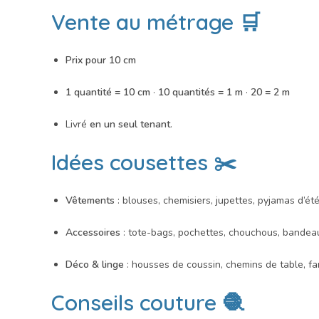
Vente au métrage 🛒
Prix pour 10 cm
1 quantité = 10 cm
·
10 quantités = 1 m
·
20 = 2 m
Livré
en un seul tenant
.
Idées cousettes ✂️
Vêtements
: blouses, chemisiers, jupettes, pyjamas d’ét
Accessoires
: tote-bags, pochettes, chouchous, bandea
Déco & linge
: housses de coussin, chemins de table, fa
Conseils couture 🧶