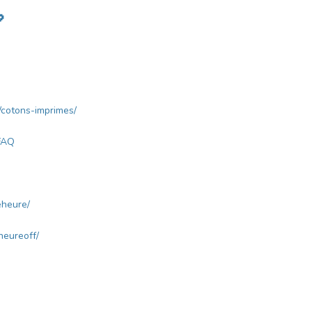

/cotons-imprimes/
FAQ
eheure/
eureoff/