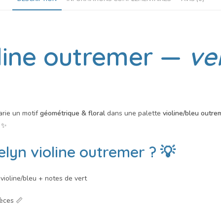
line outremer
—
ve
arie un motif
géométrique & floral
dans une palette
violine/bleu outre
o ✨
elyn violine outremer
? 💡
violine/bleu + notes de vert
èces 📏