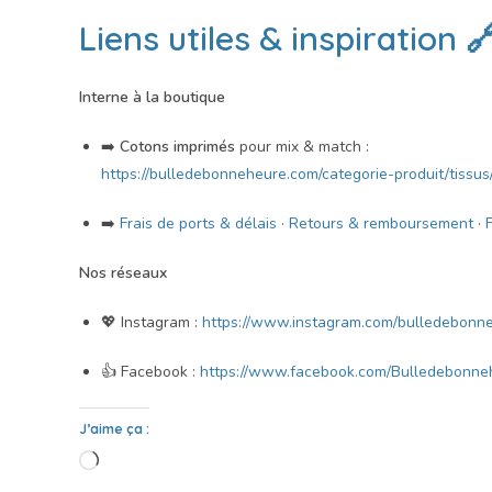
Liens utiles & inspiration 
Interne à la boutique
➡️
Cotons imprimés
pour mix & match :
https://bulledebonneheure.com/categorie-produit/tissus
➡️
Frais de ports & délais
·
Retours & remboursement
·
Nos réseaux
💖 Instagram :
https://www.instagram.com/bulledebonn
👍 Facebook :
https://www.facebook.com/Bulledebonneh
J’aime ça :