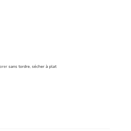
sorer
sans tordre
,
sécher à plat