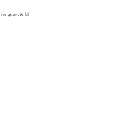
n
nne quantité 🙌