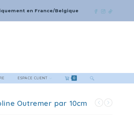
 uniquement en France/Belgique
RE
ESPACE CLIENT
0
ioline Outremer par 10cm