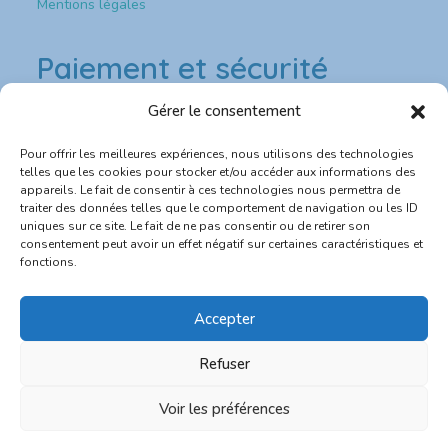
Mentions légales
Paiement et sécurité
Gérer le consentement
Paiement & sécurité
Pour offrir les meilleures expériences, nous utilisons des technologies
💳 Paiement sécurisé CB
telles que les cookies pour stocker et/ou accéder aux informations des
appareils. Le fait de consentir à ces technologies nous permettra de
traiter des données telles que le comportement de navigation ou les ID
🔐 Site protégé SSL
uniques sur ce site. Le fait de ne pas consentir ou de retirer son
consentement peut avoir un effet négatif sur certaines caractéristiques et
📦 Expédition rapide depuis la France
fonctions.
💬 Service client réactif
Accepter
Refuser
0
Voir les préférences
Bulle de bonne heure - RCS numéro 852 297 449 R.C.S. Melun