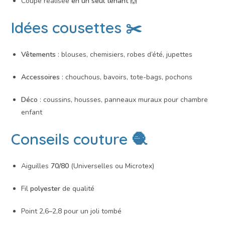
Coupe réalisée
en un seul tenant
🙌
Idées cousettes ✂️
Vêtements
: blouses, chemisiers, robes d’été, jupettes
Accessoires
: chouchous, bavoirs, tote-bags, pochons
Déco
: coussins, housses, panneaux muraux pour chambre
enfant
Conseils couture 🧶
Aiguilles
70/80
(Universelles ou Microtex)
Fil
polyester
de qualité
Point 2,6–2,8 pour un joli tombé