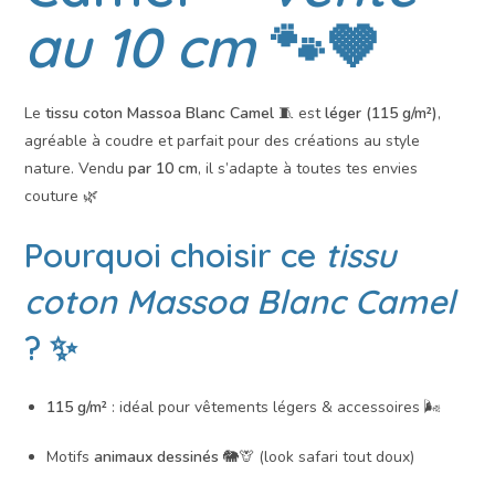
au 10 cm
🐾🤎
Le
tissu coton Massoa Blanc Camel
🧵 est
léger (115 g/m²)
,
agréable à coudre et parfait pour des créations au style
nature. Vendu
par 10 cm
, il s’adapte à toutes tes envies
couture 🌿
Pourquoi choisir ce
tissu
coton Massoa Blanc Camel
? ✨
115 g/m²
: idéal pour vêtements légers & accessoires 🌬️
Motifs
animaux dessinés
🐘🦒 (look safari tout doux)