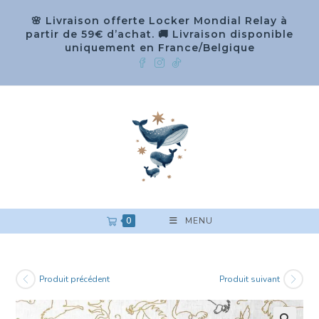
🌸 Livraison offerte Locker Mondial Relay à
partir de 59€ d’achat. 🚚 Livraison disponible
uniquement en France/Belgique
0
MENU
Produit précédent
Produit suivant