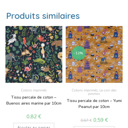
Produits similaires
-12%
Cotons imprimés
Cotons imprimés
,
Le coin des
promos
Tissu percale de coton –
Tissu percale de coton – Yumi
Buenos aires marine par 10cm
Peanut par 10cm
0,82
€
0,59
€
0,67
€
Ajouter au panier