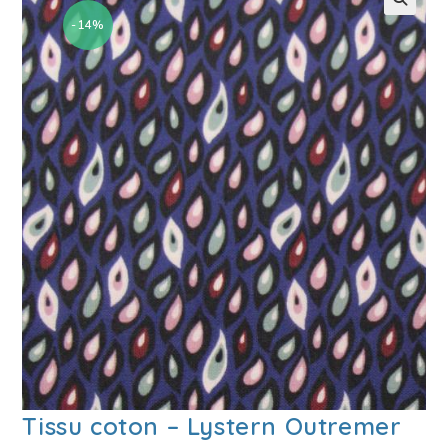
-14%
🔍
Tissu coton – Lystern Outremer