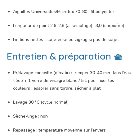
Aiguilles
Universelles/Microtex 70–80
· fil
polyester
Longueur de point
2,6–2,8
(assemblage) ·
3,0
(surpiqûre)
Finitions nettes : surjeteuse ou
zigzag
si pas de surjet
Entretien & préparation 🧺
Prélavage conseillé
(décatir) : tremper
30–40 min
dans l’eau
tiède +
1 verre de vinaigre blanc / 5 L
pour
fixer les
couleurs
; essorer
sans tordre
,
sécher à plat
Lavage 30 °C
(cycle normal)
Sèche-linge
:
non
Repassage
:
température moyenne
sur l’envers