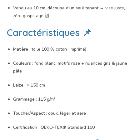
Vendu
au 10 cm
,
découpe d’un seul tenant
→ vise juste,
zéro gaspillage 🙌
Caractéristiques 📌
Matière
: toile
100 % coton
(imprimé)
Couleurs
: fond
blanc
, motifs
rose
+ nuances
gris & jaune
pâle
Laize
:
≈ 150 cm
Grammage
:
115 g/m²
Toucher/Aspect
:
doux, léger et aéré
Certification
:
OEKO-TEX® Standard 100