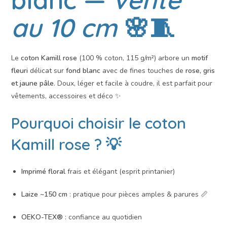
au 10 cm
🌸🧵
Le
coton Kamill rose
(100 % coton, 115 g/m²) arbore un
motif
fleuri
délicat sur
fond blanc
avec de fines touches de
rose, gris
et jaune pâle
. Doux, léger et facile à coudre, il est parfait pour
vêtements, accessoires et déco ✨
Pourquoi choisir le
coton
Kamill rose
? 💡
Imprimé floral
frais et élégant (esprit printanier)
Laize ~150 cm
: pratique pour pièces amples & parures 📏
OEKO-TEX®
: confiance au quotidien