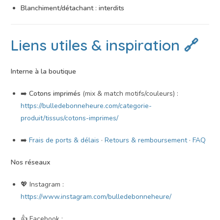
Blanchiment/détachant
:
interdits
Liens utiles & inspiration 🔗
Interne à la boutique
➡️
Cotons imprimés
(mix & match motifs/couleurs) :
https://bulledebonneheure.com/categorie-
produit/tissus/cotons-imprimes/
➡️
Frais de ports & délais
·
Retours & remboursement
·
FAQ
Nos réseaux
💖 Instagram :
https://www.instagram.com/bulledebonneheure/
👍 Facebook :