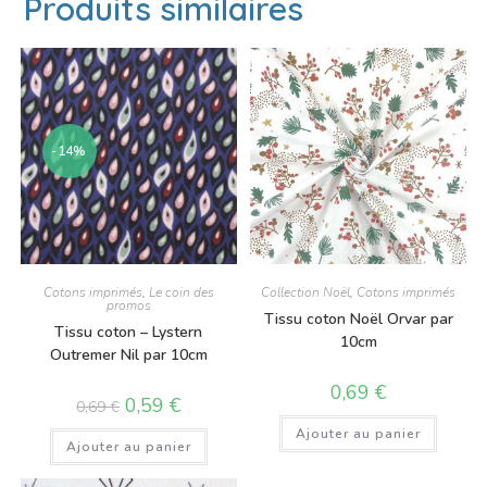
Produits similaires
-14%
Cotons imprimés
,
Le coin des
Collection Noël
,
Cotons imprimés
promos
Tissu coton Noël Orvar par
Tissu coton – Lystern
10cm
Outremer Nil par 10cm
0,69
€
0,59
€
0,69
€
Ajouter au panier
Ajouter au panier