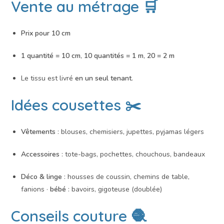
Vente au métrage 🛒
Prix pour 10 cm
1 quantité = 10 cm
,
10 quantités = 1 m
,
20 = 2 m
Le tissu est livré
en un seul tenant
.
Idées cousettes ✂️
Vêtements
: blouses, chemisiers, jupettes, pyjamas légers
Accessoires
: tote-bags, pochettes, chouchous, bandeaux
Déco & linge
: housses de coussin, chemins de table,
fanions ·
bébé
: bavoirs, gigoteuse (doublée)
Conseils couture 🧶