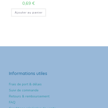
0,69
€
Ajouter au panier
Informations utiles
Frais de port & délais
Suivi de commande
Retours & remboursement
FAQ