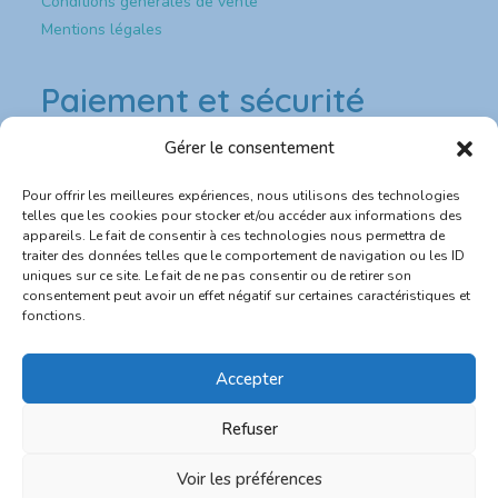
Conditions générales de vente
Mentions légales
Paiement et sécurité
Gérer le consentement
Paiement & sécurité
Pour offrir les meilleures expériences, nous utilisons des technologies
💳 Paiement sécurisé CB
telles que les cookies pour stocker et/ou accéder aux informations des
appareils. Le fait de consentir à ces technologies nous permettra de
traiter des données telles que le comportement de navigation ou les ID
🔐 Site protégé SSL
uniques sur ce site. Le fait de ne pas consentir ou de retirer son
consentement peut avoir un effet négatif sur certaines caractéristiques et
📦 Expédition rapide depuis la France
fonctions.
💬 Service client réactif
Accepter
Refuser
0
Voir les préférences
Bulle de bonne heure - RCS numéro 852 297 449 R.C.S. Melun