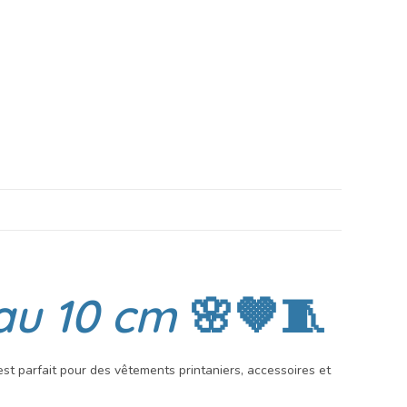
au 10 cm
🌸🤎🧵
l est parfait pour des vêtements printaniers, accessoires et