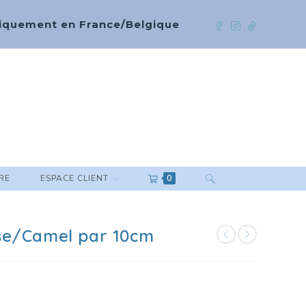
 uniquement en France/Belgique
RE
ESPACE CLIENT
0
se/Camel par 10cm