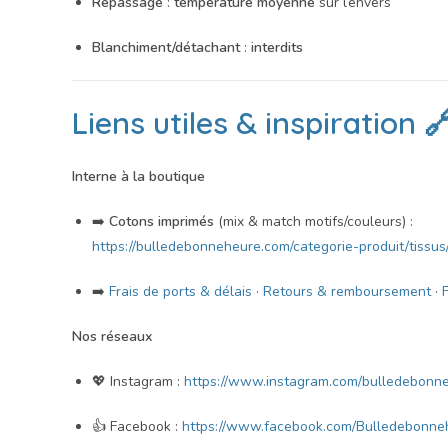
Repassage
:
température moyenne
sur l’envers
Blanchiment/détachant
:
interdits
Liens utiles & inspiration 
Interne à la boutique
➡️
Cotons imprimés
(mix & match motifs/couleurs) :
https://bulledebonneheure.com/categorie-produit/tissus
➡️
Frais de ports & délais
·
Retours & remboursement
·
Nos réseaux
💖 Instagram :
https://www.instagram.com/bulledebonn
👍 Facebook :
https://www.facebook.com/Bulledebonneh