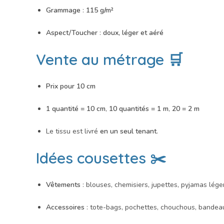
Grammage
:
115 g/m²
Aspect/Toucher
:
doux, léger et aéré
Vente au métrage 🛒
Prix pour 10 cm
1 quantité = 10 cm
,
10 quantités = 1 m
,
20 = 2 m
Le tissu est livré
en un seul tenant
.
Idées cousettes ✂️
Vêtements
: blouses, chemisiers, jupettes, pyjamas lége
Accessoires
: tote-bags, pochettes, chouchous, bandea