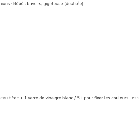
nions ·
Bébé
: bavoirs, gigoteuse (doublée)
)
’eau tiède +
1 verre de vinaigre blanc / 5 L
pour
fixer les couleurs
; es