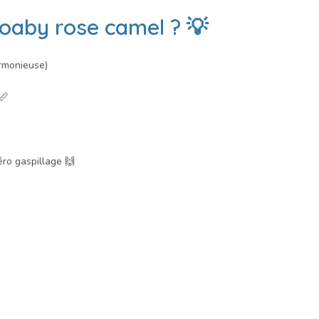
oaby rose camel
? 💡
monieuse)
📏
éro gaspillage 🙌