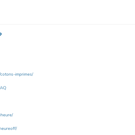

/cotons-imprimes/
FAQ
eheure/
eureoff/