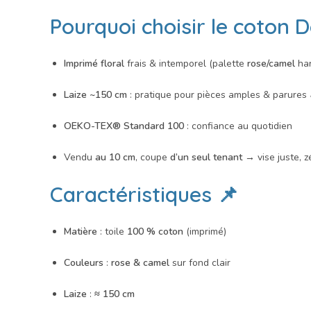
Pourquoi choisir le
coton D
Imprimé floral
frais & intemporel (palette
rose/camel
har
Laize ~150 cm
: pratique pour pièces amples & parures 
OEKO-TEX® Standard 100
: confiance au quotidien
Vendu
au 10 cm
, coupe
d’un seul tenant
→ vise juste, z
Caractéristiques 📌
Matière
: toile
100 % coton
(imprimé)
Couleurs
:
rose & camel
sur fond clair
Laize
:
≈ 150 cm