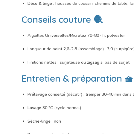
Déco & linge
: housses de coussin, chemins de table, fa
Conseils couture 🧶
Aiguilles
Universelles/Microtex 70–80
· fil
polyester
Longueur de point
2,6–2,8
(assemblage) ·
3,0
(surpiqûre
Finitions nettes : surjeteuse ou
zigzag
si pas de surjet
Entretien & préparation 🧺
Prélavage conseillé
(décatir) : tremper
30–40 min
dans l
Lavage 30 °C
(cycle normal)
Sèche-linge
:
non