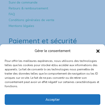
Suivi de commande
Retours & remboursement
FAQ
Conditions générales de vente
Mentions légales
Paiement et sécurité
Gérer le consentement
Paiement & sécurité
Pour offrir les meilleures expériences, nous utilisons des technologies
💳 Paiement sécurisé CB
telles que les cookies pour stocker et/ou accéder aux informations des
appareils. Le fait de consentir à ces technologies nous permettra de
traiter des données telles que le comportement de navigation ou les ID
🔐 Site protégé SSL
uniques sur ce site. Le fait de ne pas consentir ou de retirer son
consentement peut avoir un effet négatif sur certaines caractéristiques et
📦 Expédition rapide depuis la France
fonctions.
💬 Service client réactif
Accepter