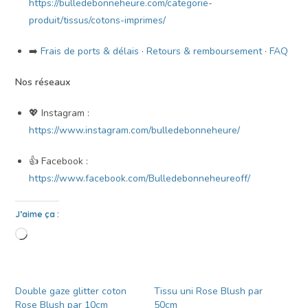
https://bulledebonneheure.com/categorie-
produit/tissus/cotons-imprimes/
➡️
Frais de ports & délais
·
Retours & remboursement
·
FAQ
Nos réseaux
💖 Instagram :
https://www.instagram.com/bulledebonneheure/
👍 Facebook :
https://www.facebook.com/Bulledebonneheureoff/
J’aime ça :
Double gaze glitter coton
Tissu uni Rose Blush par
Rose Blush par 10cm
50cm