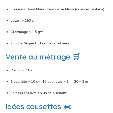
Couleurs
: fond
blanc
, fleurs
rose blush
(nuances lantana)
Laize
:
≈ 150 cm
Grammage
:
115 g/m²
Toucher/Aspect
:
doux, léger et aéré
Vente au métrage 🛒
Prix pour 10 cm
1 quantité = 10 cm
,
10 quantités = 1 m
,
20 = 2 m
Le tissu est livré
en un seul tenant
.
Idées cousettes ✂️