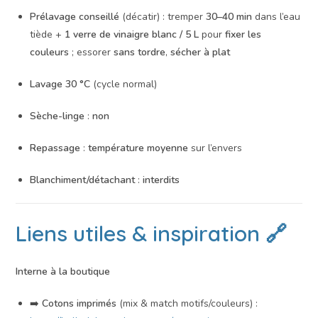
Prélavage conseillé
(décatir) : tremper
30–40 min
dans l’eau
tiède +
1 verre de vinaigre blanc / 5 L
pour
fixer les
couleurs
; essorer
sans tordre
,
sécher à plat
Lavage 30 °C
(cycle normal)
Sèche-linge
:
non
Repassage
:
température moyenne
sur l’envers
Blanchiment/détachant
:
interdits
Liens utiles & inspiration 🔗
Interne à la boutique
➡️
Cotons imprimés
(mix & match motifs/couleurs) :