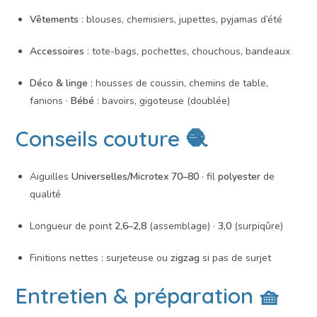
Vêtements
: blouses, chemisiers, jupettes, pyjamas d’été
Accessoires
: tote-bags, pochettes, chouchous, bandeaux
Déco & linge
: housses de coussin, chemins de table,
fanions ·
Bébé
: bavoirs, gigoteuse (doublée)
Conseils couture 🧶
Aiguilles
Universelles/Microtex 70–80
· fil
polyester
de
qualité
Longueur de point
2,6–2,8
(assemblage) ·
3,0
(surpiqûre)
Finitions nettes : surjeteuse ou
zigzag
si pas de surjet
Entretien & préparation 🧺