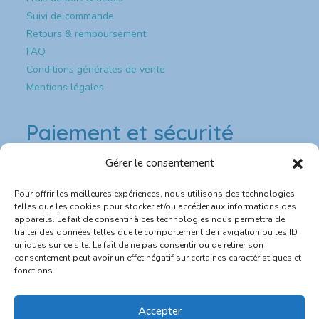
Suivi de commande
Retours & remboursement
FAQ
Conditions générales de vente
Mentions légales
Paiement et sécurité
Gérer le consentement
Paiement & sécurité
Pour offrir les meilleures expériences, nous utilisons des technologies
💳 Paiement sécurisé CB
telles que les cookies pour stocker et/ou accéder aux informations des
appareils. Le fait de consentir à ces technologies nous permettra de
traiter des données telles que le comportement de navigation ou les ID
🔐 Site protégé SSL
uniques sur ce site. Le fait de ne pas consentir ou de retirer son
consentement peut avoir un effet négatif sur certaines caractéristiques et
📦 Expédition rapide depuis la France
fonctions.
💬 Service client réactif
Accepter