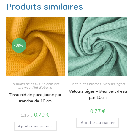
Produits similaires
-39%
Coupons de tissus
,
Le coin des
Le coin des promos
,
Velours légers
promos
,
Nid d'abeille
Velours léger – bleu vert d’eau
Tissu nid de puce jaune par
par 10cm
tranche de 10 cm
0,77
€
0,70
€
1,15
€
Ajouter au panier
Ajouter au panier