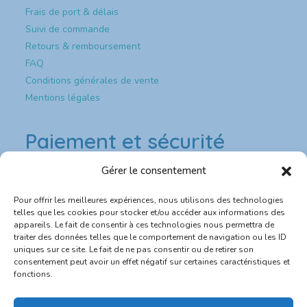
Frais de port & délais
Suivi de commande
Retours & remboursement
FAQ
Conditions générales de vente
Mentions légales
Paiement et sécurité
Gérer le consentement
Paiement & sécurité
Pour offrir les meilleures expériences, nous utilisons des technologies
💳 Paiement sécurisé CB
telles que les cookies pour stocker et/ou accéder aux informations des
appareils. Le fait de consentir à ces technologies nous permettra de
traiter des données telles que le comportement de navigation ou les ID
🔐 Site protégé SSL
uniques sur ce site. Le fait de ne pas consentir ou de retirer son
consentement peut avoir un effet négatif sur certaines caractéristiques et
📦 Expédition rapide depuis la France
fonctions.
💬 Service client réactif