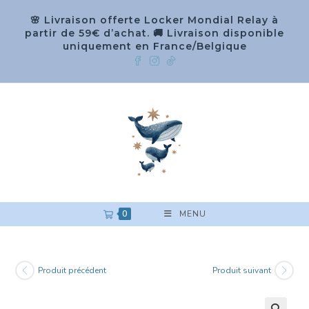
🌸 Livraison offerte Locker Mondial Relay à
partir de 59€ d’achat. 🚚 Livraison disponible
uniquement en France/Belgique
0
MENU
Produit précédent
Produit suivant