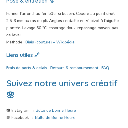
Pose & entretien 🫧
Former l’arrondi au
fer
, bâtir si besoin. Coudre au
point droit
2,5–3 mm
au ras du pli.
Angles
: entaille en
V
, pivot à l’aiguille
plantée.
Lavage 30 °C
, essorage doux,
repassage moyen
,
pas
de Javel
.
Méthode :
Biais (couture) – Wikipédia
.
Liens utiles 🔗
Frais de ports & délais
·
Retours & remboursement
·
FAQ
Suivez notre univers créatif
🌸
📷 Instagram →
Bulle de Bonne Heure
📘 Facebook →
Bulle de Bonne Heure