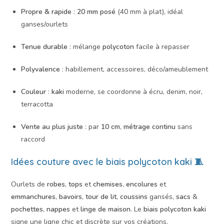
Propre & rapide
:
20 mm posé
(40 mm à plat), idéal
ganses/ourlets
Tenue durable
: mélange
polycoton
facile à repasser
Polyvalence
: habillement, accessoires, déco/ameublement
Couleur
:
kaki
moderne, se coordonne à écru, denim, noir,
terracotta
Vente au plus juste
: par
10 cm
,
métrage continu
sans
raccord
Idées couture avec le biais polycoton kaki 🧵
Ourlets de
robes
,
tops
et
chemises
,
encolures
et
emmanchures
,
bavoirs
,
tour de lit
,
coussins
gansés,
sacs
&
pochettes
,
nappes
et
linge de maison
. Le
biais polycoton kaki
signe une ligne chic et discrète sur vos créations.