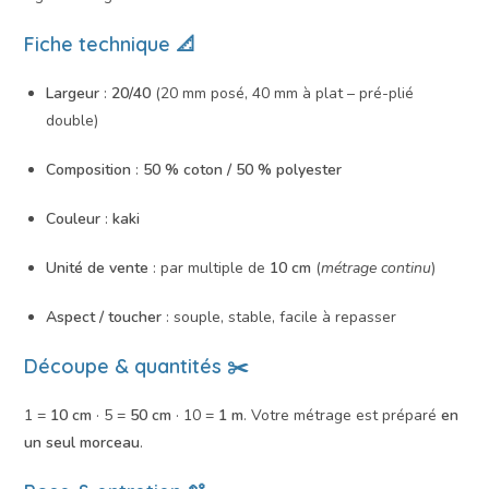
Fiche technique 📐
Largeur
:
20/40
(20 mm posé, 40 mm à plat – pré-plié
double)
Composition
:
50 % coton / 50 % polyester
Couleur
:
kaki
Unité de vente
: par multiple de
10 cm
(
métrage continu
)
Aspect / toucher
: souple, stable, facile à repasser
Découpe & quantités ✂️
1 =
10 cm
· 5 =
50 cm
· 10 =
1 m
. Votre métrage est préparé
en
un seul morceau
.