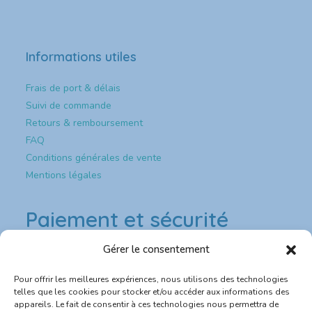
Informations utiles
Frais de port & délais
Suivi de commande
Retours & remboursement
FAQ
Conditions générales de vente
Mentions légales
Paiement et sécurité
Gérer le consentement
Paiement & sécurité
Pour offrir les meilleures expériences, nous utilisons des technologies
💳 Paiement sécurisé CB
telles que les cookies pour stocker et/ou accéder aux informations des
appareils. Le fait de consentir à ces technologies nous permettra de