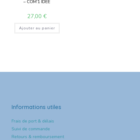
– COM’1 IDÉE
27,00
€
Ajouter au panier
Informations utiles
Frais de port & délais
Suivi de commande
Retours & remboursement