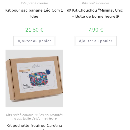
Kits prêt à coudre
Kits prêt à coudre
Kit pour sac banane Léo Com’1
🌿 Kit Chouchou “Minimal Chic”
Idée
– Bulle de bonne heure®
21,50
€
7,90
€
Ajouter au panier
Ajouter au panier
Kits prêt à coudre
,
✨ Les nouveautés
Tissus Bulle de Bonne Heure
Kit pochette froufrou Carolina