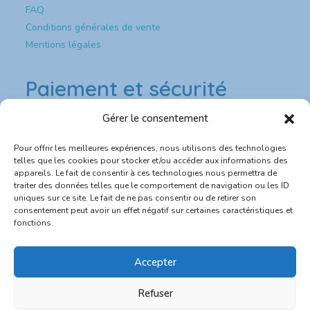
FAQ
Conditions générales de vente
Mentions légales
Paiement et sécurité
Gérer le consentement
Paiement & sécurité
Pour offrir les meilleures expériences, nous utilisons des technologies
💳 Paiement sécurisé CB
telles que les cookies pour stocker et/ou accéder aux informations des
appareils. Le fait de consentir à ces technologies nous permettra de
traiter des données telles que le comportement de navigation ou les ID
🔐 Site protégé SSL
uniques sur ce site. Le fait de ne pas consentir ou de retirer son
consentement peut avoir un effet négatif sur certaines caractéristiques et
📦 Expédition rapide depuis la France
fonctions.
💬 Service client réactif
Accepter
Refuser