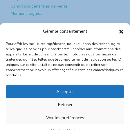
Conditions générales de vente
Mentions légales
Paiement et sécurité
Gérer le consentement
Pour offrir les meilleures expériences, nous utilisons des technologies
Paiement & sécurité
telles que les cookies pour stocker et/ou accéder aux informations des
appareils. Le fait de consentir à ces technologies nous permettra de
traiter des données telles que le comportement de navigation ou les ID
💳 Paiement sécurisé CB
uniques sur ce site. Le fait de ne pas consentir ou de retirer son
consentement peut avoir un effet négatif sur certaines caractéristiques et
🔐 Site protégé SSL
fonctions.
📦 Expédition rapide depuis la France
Accepter
💬 Service client réactif
Refuser
0
Voir les préférences