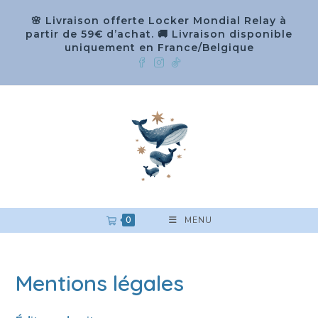
🌸 Livraison offerte Locker Mondial Relay à
partir de 59€ d’achat. 🚚 Livraison disponible
uniquement en France/Belgique
0
MENU
Mentions légales