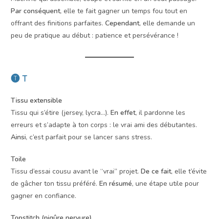
Par conséquent
, elle te fait gagner un temps fou tout en
offrant des finitions parfaites.
Cependant
, elle demande un
peu de pratique au début : patience et persévérance !
🅣 T
Tissu extensible
Tissu qui s’étire (jersey, lycra…).
En effet
, il pardonne les
erreurs et s’adapte à ton corps : le vrai ami des débutantes.
Ainsi
, c’est parfait pour se lancer sans stress.
Toile
Tissu d’essai cousu avant le “vrai” projet.
De ce fait
, elle t’évite
de gâcher ton tissu préféré.
En résumé
, une étape utile pour
gagner en confiance.
Topstitch (piqûre nervure)