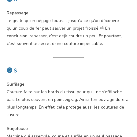
Repassage
Le geste qu’on néglige toutes… jusqu’à ce qu’on découvre
qu’un coup de fer peut sauver un projet froissé 💨
En
conclusion
, repasser, c’est déjà coudre un peu.
Et pourtant
,
c’est souvent le secret d’une couture impeccable.
🅢 S
Surfilage
Couture faite sur les bords du tissu pour qu’il ne s’effiloche
pas. Le plus souvent en point zigzag.
Ainsi
, ton ouvrage durera
plus longtemps.
En effet
, cela protège aussi les coutures de
l’usure.
Surjeteuse
Machine qui assemble, coupe et surfile en un seul passage.