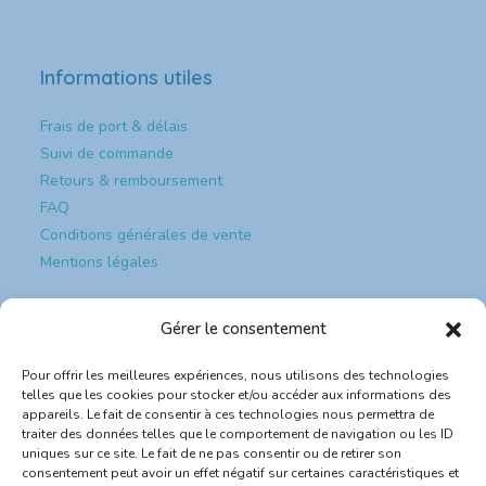
Informations utiles
Frais de port & délais
Suivi de commande
Retours & remboursement
FAQ
Conditions générales de vente
Mentions légales
Paiement et sécurité
Gérer le consentement
Pour offrir les meilleures expériences, nous utilisons des technologies
Paiement & sécurité
telles que les cookies pour stocker et/ou accéder aux informations des
appareils. Le fait de consentir à ces technologies nous permettra de
traiter des données telles que le comportement de navigation ou les ID
💳 Paiement sécurisé CB
uniques sur ce site. Le fait de ne pas consentir ou de retirer son
consentement peut avoir un effet négatif sur certaines caractéristiques et