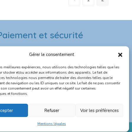
Paiement et sécurité
Paiement & sécurité
Gérer le consentement
 Paiement sécurisé CB
les meilleures expériences, nous utilisons des technologies telles que les
r stocker et/ou accéder aux informations des appareils. Le fait de
 Site protégé SSL
 ces technologies nous permettra de traiter des données telles que le
t de navigation ou les ID uniques sur ce site. Le fait de ne pas consentir
r son consentement peut avoir un effet négatif sur certaines
 Expédition rapide depuis la France
ques et fonctions.
 Service client réactif
0
cepter
Refuser
Voir les préférences
Mentions légales