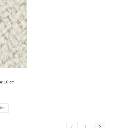
e
ar 10 cm
ier
1
2