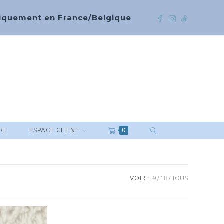
 uniquement en France/Belgique
RE
ESPACE CLIENT
0
VOIR :
9
18
TOUS