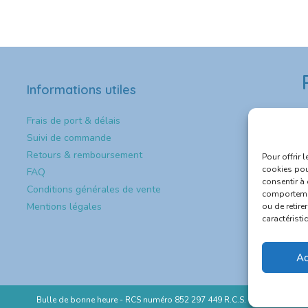
Informations utiles
Frais de port & délais
Suivi de commande

Retours & remboursement
Pour offrir 
cookies pou
FAQ

consentir à
Conditions générales de vente
comportemen
Mentions légales
ou de retire

caractéristi

Ac
Bulle de bonne heure - RCS numéro 852 297 449 R.C.S. Melun