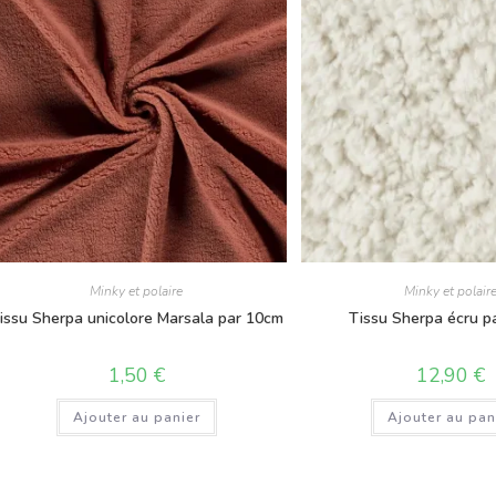
Minky et polaire
Minky et polair
issu Sherpa unicolore Marsala par 10cm
Tissu Sherpa écru p
1,50
€
12,90
€
Ajouter au panier
Ajouter au pan