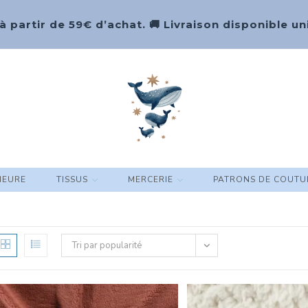
 à partir de 59€ d’achat. 🚚 Livraison disponible
HEURE
TISSUS
MERCERIE
PATRONS DE COUTU
Tri par popularité