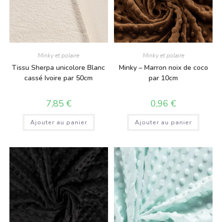
Minky et polaire
Minky et polaire
Tissu Sherpa unicolore Blanc
Minky – Marron noix de coco
cassé Ivoire par 50cm
par 10cm
7,85
€
0,96
€
Ajouter au panier
Ajouter au panier