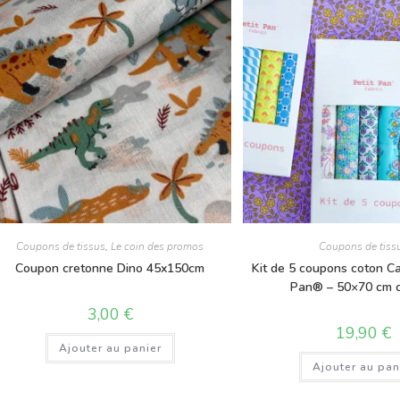
Coupons de tissus
,
Le coin des promos
Coupons de tiss
Coupon cretonne Dino 45x150cm
Kit de 5 coupons coton Ca
Pan® – 50×70 cm 
3,00
€
19,90
€
Ajouter au panier
Ajouter au pan