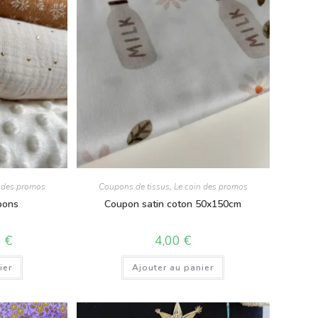
n des promos
Coupons de tissus
,
Le coin des promos
pons
Coupon satin coton 50x150cm
0
€
4,00
€
ier
Ajouter au panier