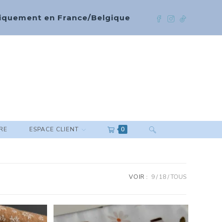
 uniquement en France/Belgique
RE
ESPACE CLIENT
0
VOIR :
9
18
TOUS