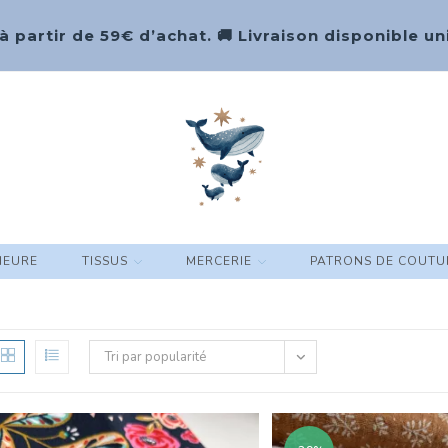
 à partir de 59€ d’achat. 🚚 Livraison disponible
HEURE
TISSUS
MERCERIE
PATRONS DE COUTU
Tri par popularité