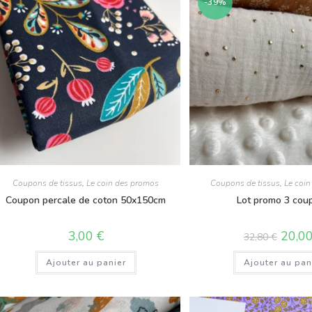
-39%
Coupons de tissus
,
Le coin des promos
Coupons de tissus
,
Le coi
Coupon percale de coton 50x150cm
Lot promo 3 cou
3,00
€
20,0
32,80
€
Ajouter au panier
Ajouter au pan