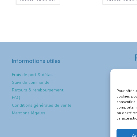
Informations utiles
Frais de port & délais
Suivi de commande

Retours & remboursement
Pour offrir 
cookies pou
FAQ

consentir à
Conditions générales de vente
comportemen
Mentions légales
ou de retire

caractéristi

Ac