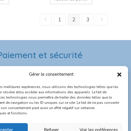
1
2
3
Paiement et sécurité
Paiement & sécurité
Gérer le consentement
 Paiement sécurisé CB
les meilleures expériences, nous utilisons des technologies telles que les
r stocker et/ou accéder aux informations des appareils. Le fait de
 Site protégé SSL
 ces technologies nous permettra de traiter des données telles que le
t de navigation ou les ID uniques sur ce site. Le fait de ne pas consentir
r son consentement peut avoir un effet négatif sur certaines
 Expédition rapide depuis la France
ques et fonctions.
 Service client réactif
0
cepter
Refuser
Voir les préférences