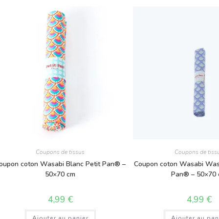
Coupons de tissus
Coupons de tiss
oupon coton Wasabi Blanc Petit Pan® –
Coupon coton Wasabi Wash
50×70 cm
Pan® – 50×70
4,99
€
4,99
€
Ajouter au panier
Ajouter au pan