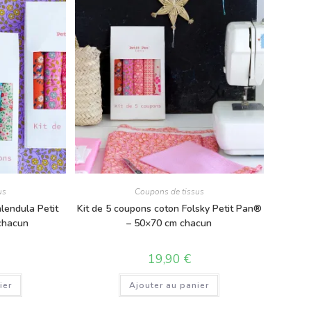
us
Coupons de tissus
lendula Petit
Kit de 5 coupons coton Folsky Petit Pan®
chacun
– 50×70 cm chacun
19,90
€
ier
Ajouter au panier