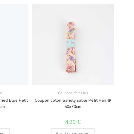
us
Coupons de tissus
ed Blue Petit
Coupon coton Saholy sable Petit Pan ®
 cm
50x70cm
4,99
€
ier
Ajouter au panier